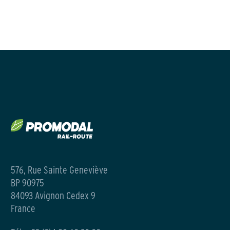
576, Rue Sainte Geneviève
BP 90975
84093 Avignon Cedex 9
France