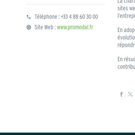
La char
sites we
l’entrep
Téléphone :
+33 4 88 60 30 00
Site Web :
www.promodal.fr
En adop
évoluti
répondre
En résu
contrib