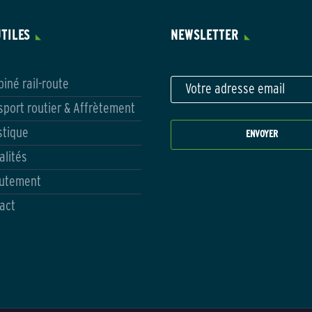
UTILES
NEWSLETTER
iné rail-route
sport routier & Affrètement
stique
alités
utement
act